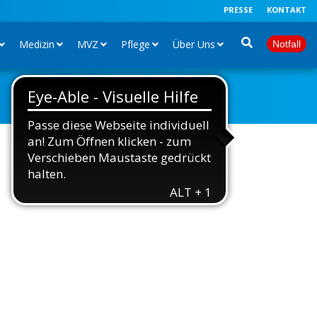
PRESSE
KONTAKT
Medizin
MVZ
Pflege
Über Uns
Notfall