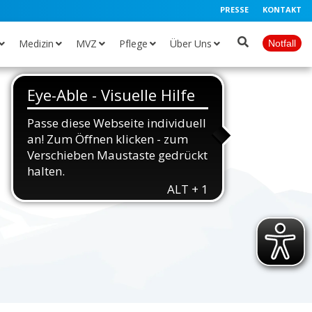
PRESSE
KONTAKT
Medizin
MVZ
Pflege
Über Uns
Notfall