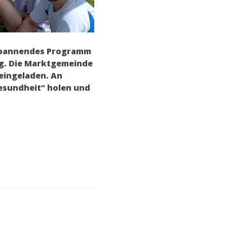
e spannendes Programm
ng. Die Marktgemeinde
eingeladen. An
esundheit“ holen und