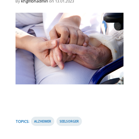
By
khgmbhadmin
on 13.01.2023
TOPICS:
ALZHEIMER
SEELSORGER