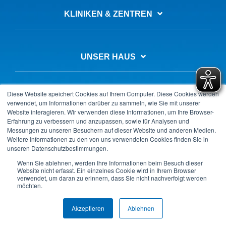
KLINIKEN & ZENTREN
UNSER HAUS
Diese Website speichert Cookies auf Ihrem Computer. Diese Cookies werden
AUSBILDUNG & KARRIERE
verwendet, um Informationen darüber zu sammeln, wie Sie mit unserer
Website interagieren. Wir verwenden diese Informationen, um Ihre Browser-
Erfahrung zu verbessern und anzupassen, sowie für Analysen und
Messungen zu unseren Besuchern auf dieser Website und anderen Medien.
Weitere Informationen zu den von uns verwendeten Cookies finden Sie in
unseren Datenschutzbestimmungen.
Datenschutz
Impressum
LkSG-Beschwerde
Wenn Sie ablehnen, werden Ihre Informationen beim Besuch dieser
Kontakt & Anfahrt
Barrierefreiheitserklärung
Website nicht erfasst. Ein einzelnes Cookie wird in Ihrem Browser
verwendet, um daran zu erinnern, dass Sie nicht nachverfolgt werden
Copyright © 2025 Krankenhaus GmbH Landkreis Weilheim-
möchten.
Schongau
Akzeptieren
Ablehnen