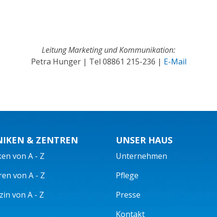
Leitung Marketing und Kommunikation:
Petra Hunger | Tel
08861 215-236
|
E-Mail
NIKEN & ZENTREN
UNSER HAUS
ken von A - Z
Unternehmen
ren von A - Z
Pflege
in von A - Z
Presse
Kontakt