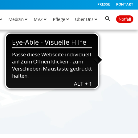
PRESSE
KONTAKT
Medizin
MVZ
Pflege
Über Uns
Notfall