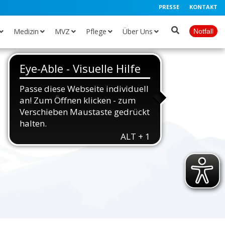
PRESSE
KONTAKT
Medizin
MVZ
Pflege
Über Uns
Notfall