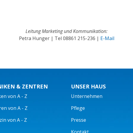
Leitung Marketing und Kommunikation:
Petra Hunger | Tel
08861 215-236
|
E-Mail
NIKEN & ZENTREN
UNSER HAUS
ken von A - Z
Unternehmen
ren von A - Z
Pflege
in von A - Z
Presse
Kontakt