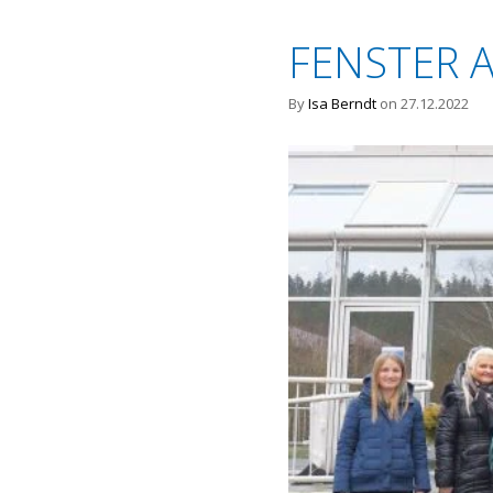
FENSTER A
By
Isa Berndt
on 27.12.2022