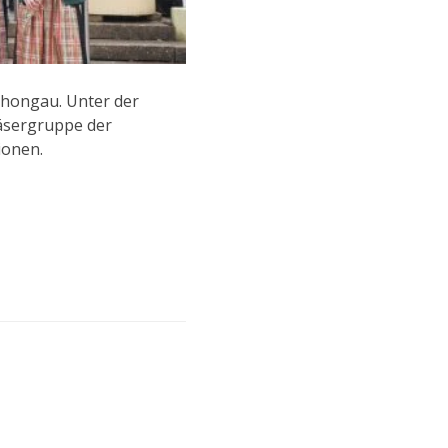
chongau. Unter der
läsergruppe der
tionen.