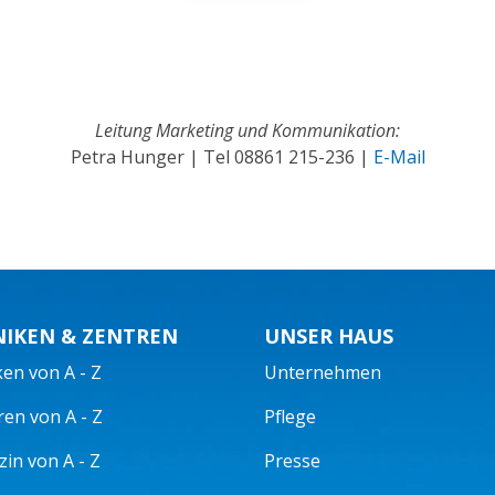
Leitung Marketing und Kommunikation:
Petra Hunger | Tel
08861 215-236
|
E-Mail
NIKEN & ZENTREN
UNSER HAUS
ken von A - Z
Unternehmen
ren von A - Z
Pflege
in von A - Z
Presse