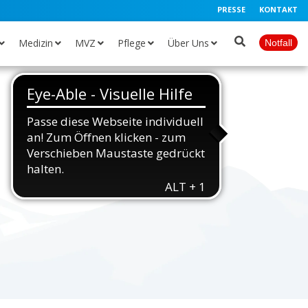
PRESSE
KONTAKT
Medizin
MVZ
Pflege
Über Uns
Notfall