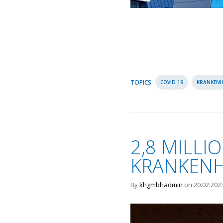
TOPICS:
COVID 19
KRANKENH
2,8 MILL
KRANKEN
By
khgmbhadmin
on 20.02.202